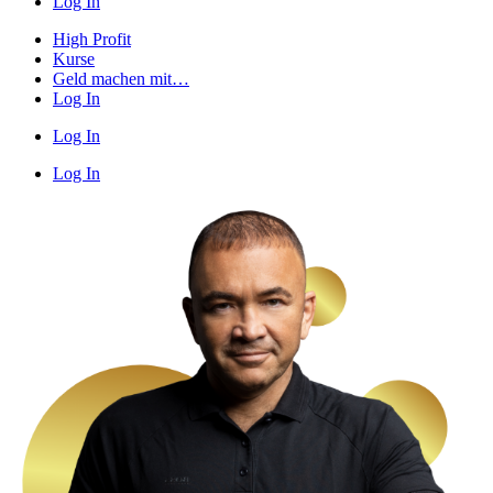
Log In
High Profit
Kurse
Geld machen mit…
Log In
Log In
Log In