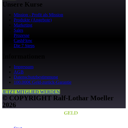
Unsere Kurse
Mission - Profit als Mission
Produkte (Angebote)
Marketing
Sales
Prozesse
CashFlow
Die 7 Steps
Informationen
Impressum
AGB
Datenschutzbestimmung
100.000€ Geld-zurück-Garantie
JETZT MITGLIED WERDEN
© COPYRIGHT Ralf-Lothar Moeller
2026