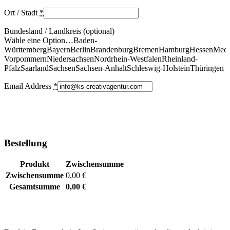
Ort / Stadt
*
Bundesland / Landkreis (optional)
Wähle eine Option…Baden-
WürttembergBayernBerlinBrandenburgBremenHamburgHessenMeck
VorpommernNiedersachsenNordrhein-WestfalenRheinland-
PfalzSaarlandSachsenSachsen-AnhaltSchleswig-HolsteinThüringen
Email Address
*
Bestellung
Produkt
Zwischensumme
Zwischensumme
0,00 €
Gesamtsumme
0,00 €