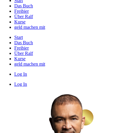
Start
Das Buch
Freibier
Über Ralf
Kurse
geld machen mit
Start
Das Buch
Freibier
Über Ralf
Kurse
geld machen mit
Log In
Log In