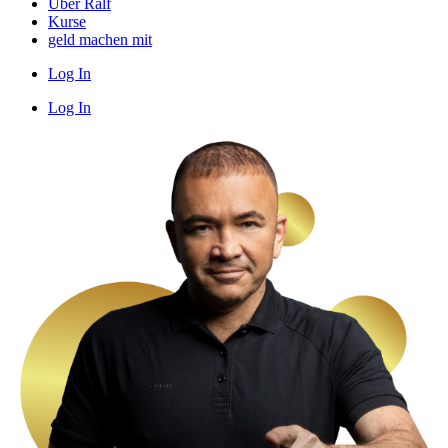
Über Ralf
Kurse
geld machen mit
Log In
Log In