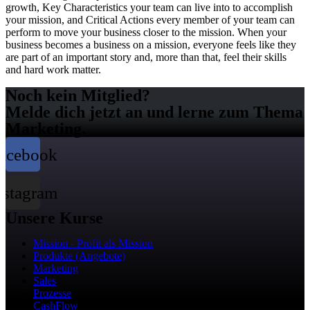
growth, Key Characteristics your team can live into to accomplish
your mission, and Critical Actions every member of your team can
perform to move your business closer to the mission. When your
business becomes a business on a mission, everyone feels like they
are part of an important story and, more than that, feel their skills
and hard work matter.
Noch kein Mitglied?
Melde dich jetzt an und lerne zum Thema
Marketing.
acebook
nstagram
Unsere Kurse
Mission - Profit als Mission
Produkte (Angebote)
Marketing
Sales
Prozesse
CashFlow