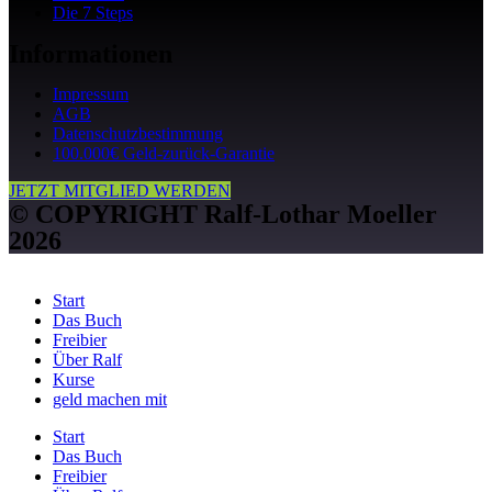
Die 7 Steps
Informationen
Impressum
AGB
Datenschutzbestimmung
100.000€ Geld-zurück-Garantie
JETZT MITGLIED WERDEN
© COPYRIGHT Ralf-Lothar Moeller
2026
Start
Das Buch
Freibier
Über Ralf
Kurse
geld machen mit
Start
Das Buch
Freibier