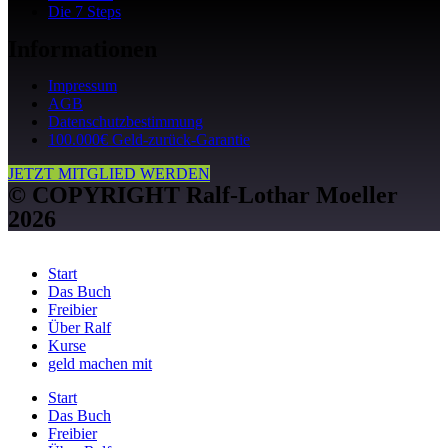
Die 7 Steps
Informationen
Impressum
AGB
Datenschutzbestimmung
100.000€ Geld-zurück-Garantie
JETZT MITGLIED WERDEN
© COPYRIGHT Ralf-Lothar Moeller
2026
Start
Das Buch
Freibier
Über Ralf
Kurse
geld machen mit
Start
Das Buch
Freibier