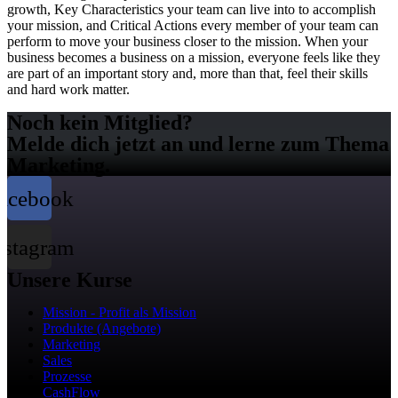
growth, Key Characteristics your team can live into to accomplish
your mission, and Critical Actions every member of your team can
perform to move your business closer to the mission. When your
business becomes a business on a mission, everyone feels like they
are part of an important story and, more than that, feel their skills
and hard work matter.
Noch kein Mitglied?
Melde dich jetzt an und lerne zum Thema
Marketing.
acebook
nstagram
Unsere Kurse
Mission - Profit als Mission
Produkte (Angebote)
Marketing
Sales
Prozesse
CashFlow