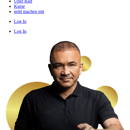
Über Ralf
Kurse
geld machen mit
Log In
Log In