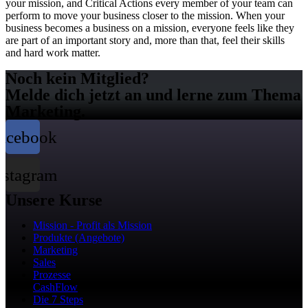
your mission, and Critical Actions every member of your team can
perform to move your business closer to the mission. When your
business becomes a business on a mission, everyone feels like they
are part of an important story and, more than that, feel their skills
and hard work matter.
Noch kein Mitglied?
Melde dich jetzt an und lerne zum Thema
Marketing.
acebook
nstagram
Unsere Kurse
Mission - Profit als Mission
Produkte (Angebote)
Marketing
Sales
Prozesse
CashFlow
Die 7 Steps