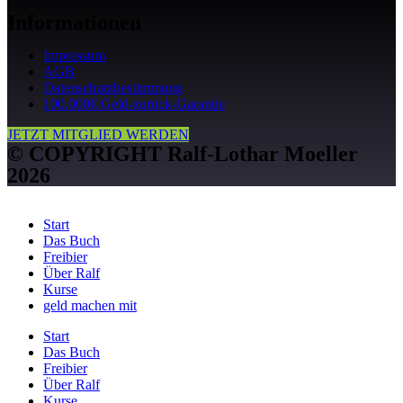
Informationen
Impressum
AGB
Datenschutzbestimmung
100.000€ Geld-zurück-Garantie
JETZT MITGLIED WERDEN
© COPYRIGHT Ralf-Lothar Moeller
2026
Start
Das Buch
Freibier
Über Ralf
Kurse
geld machen mit
Start
Das Buch
Freibier
Über Ralf
Kurse