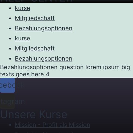
kurse
Mitgliedschaft
Bezahlungsoptionen
kurse
Mitgliedschaft
Bezahlungsoptionen
Bezahlungsoptionen question lorem ipsum big
texts goes here 4
cebook
stagram
Unsere Kurse
Mission - Profit als Mission