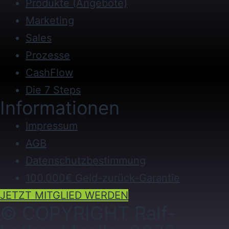
Produkte (Angebote)
Marketing
Sales
Prozesse
CashFlow
Die 7 Steps
Informationen
Impressum
AGB
Datenschutzbestimmung
100.000€ Geld-zurück-Garantie
JETZT MITGLIED WERDEN
© COPYRIGHT Ralf-